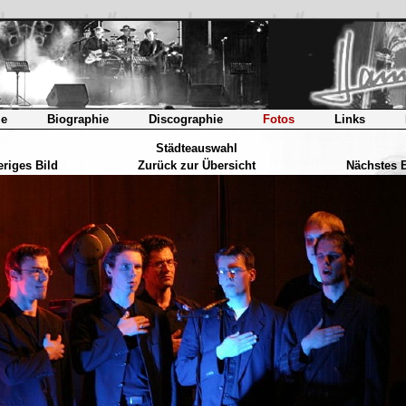
e
Biographie
Discographie
Fotos
Links
Städteauswahl
riges Bild
Zurück zur Übersicht
Nächstes B